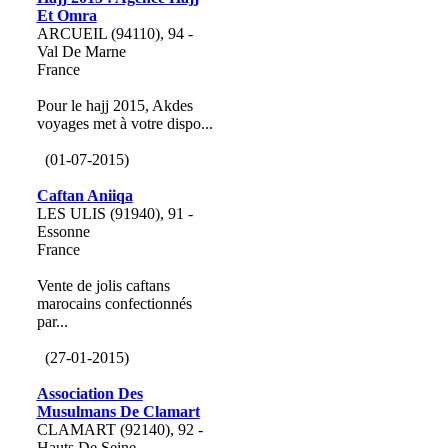
Et Omra
ARCUEIL (94110), 94 -
Val De Marne
France
Pour le hajj 2015, Akdes
voyages met à votre dispo...
(01-07-2015)
Caftan Aniiqa
LES ULIS (91940), 91 -
Essonne
France
Vente de jolis caftans
marocains confectionnés
par...
(27-01-2015)
Association Des
Musulmans De Clamart
CLAMART (92140), 92 -
Hauts De Seine