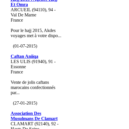
Et Omra
ARCUEIL (94110), 94 -
Val De Marne
France
Pour le hajj 2015, Akdes
voyages met à votre dispo...
(01-07-2015)
Caftan Aniiqa
LES ULIS (91940), 91 -
Essonne
France
Vente de jolis caftans
marocains confectionnés
par...
(27-01-2015)
Association Des
Musulmans De Clamart
CLAMART (92140), 92 -
Hauts De Seine