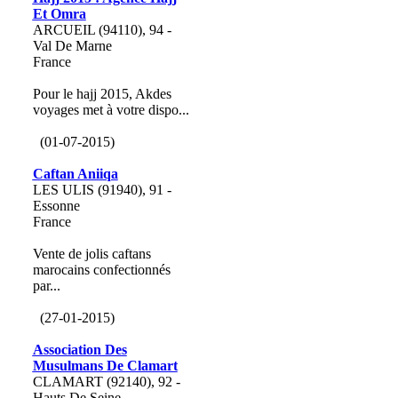
Et Omra
ARCUEIL (94110), 94 -
Val De Marne
France
Pour le hajj 2015, Akdes
voyages met à votre dispo...
(01-07-2015)
Caftan Aniiqa
LES ULIS (91940), 91 -
Essonne
France
Vente de jolis caftans
marocains confectionnés
par...
(27-01-2015)
Association Des
Musulmans De Clamart
CLAMART (92140), 92 -
Hauts De Seine