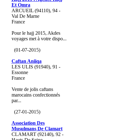
Et Omra
ARCUEIL (94110), 94 -
Val De Marne
France
Pour le hajj 2015, Akdes
voyages met à votre dispo...
(01-07-2015)
Caftan Aniiqa
LES ULIS (91940), 91 -
Essonne
France
Vente de jolis caftans
marocains confectionnés
par...
(27-01-2015)
Association Des
Musulmans De Clamart
CLAMART (92140), 92 -
Hauts De Seine