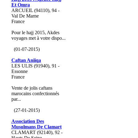
Et Omra
ARCUEIL (94110), 94 -
Val De Marne
France
Pour le hajj 2015, Akdes
voyages met à votre dispo...
(01-07-2015)
Caftan Aniiqa
LES ULIS (91940), 91 -
Essonne
France
Vente de jolis caftans
marocains confectionnés
par...
(27-01-2015)
Association Des
Musulmans De Clamart
CLAMART (92140), 92 -
Hauts De Seine