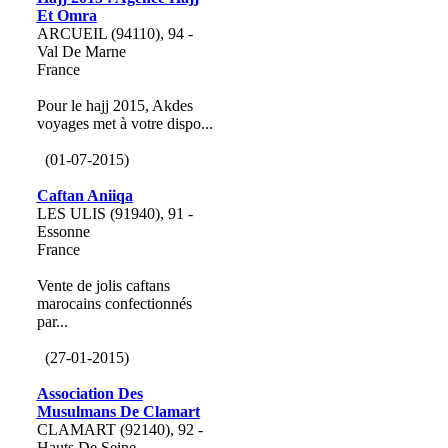
Et Omra
ARCUEIL (94110), 94 -
Val De Marne
France
Pour le hajj 2015, Akdes
voyages met à votre dispo...
(01-07-2015)
Caftan Aniiqa
LES ULIS (91940), 91 -
Essonne
France
Vente de jolis caftans
marocains confectionnés
par...
(27-01-2015)
Association Des
Musulmans De Clamart
CLAMART (92140), 92 -
Hauts De Seine