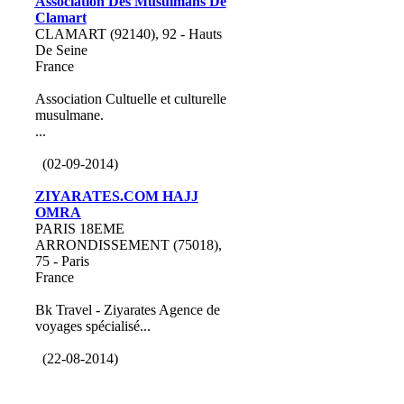
Association Des Musulmans De
Clamart
CLAMART (92140), 92 - Hauts
De Seine
France
Association Cultuelle et culturelle
musulmane.
...
(02-09-2014)
ZIYARATES.COM HAJJ
OMRA
PARIS 18EME
ARRONDISSEMENT (75018),
75 - Paris
France
Bk Travel - Ziyarates Agence de
voyages spécialisé...
(22-08-2014)