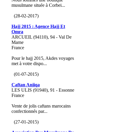
musulmane située à Corbei...
(28-02-2017)
Hajj 2015 : Agence Hajj Et
Omra
ARCUEIL (94110), 94 - Val De
Marne
France
Pour le hajj 2015, Akdes voyages
met à votre dispo...
(01-07-2015)
Caftan Aniiqa
LES ULIS (91940), 91 - Essonne
France
Vente de jolis caftans marocains
confectionnés par...
(27-01-2015)