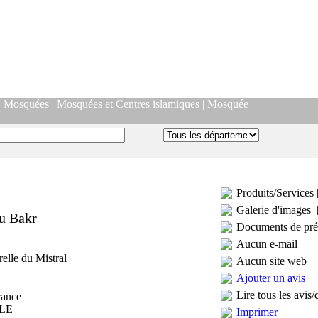
|
Mosquées
|
Mosquées et Centres islamiques
| Mosquée
Produits/Services 
Galerie d'images 
u Bakr
Documents de pré
Aucun e-mail
elle du Mistral
Aucun site web
Ajouter un avis
Lire tous les avis/
rance
LE
Imprimer