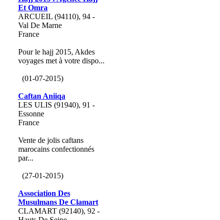
Et Omra
ARCUEIL (94110), 94 -
Val De Marne
France
Pour le hajj 2015, Akdes
voyages met à votre dispo...
(01-07-2015)
Caftan Aniiqa
LES ULIS (91940), 91 -
Essonne
France
Vente de jolis caftans
marocains confectionnés
par...
(27-01-2015)
Association Des
Musulmans De Clamart
CLAMART (92140), 92 -
Hauts De Seine