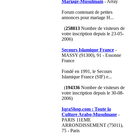
Mariage-Musulmam
- Array
Forum contenant de petites
annonces pour mariage H...
(
258813
Nombre de visiteurs de
votre inscription depuis le 23-05-
2006)
Secours Islamique France
-
MASSY (91300), 91 - Essonne
France
Fondé en 1991, le Secours
Islamique France (SIF) e...
(
194336
Nombre de visiteurs de
votre inscription depuis le 30-08-
2006)
IqraShop.com : Toute la
Culture Arabo-Musulmane
-
PARIS 11EME
ARRONDISSEMENT (75011),
75 - Paris