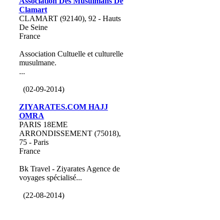
Association Des Musulmans De
Clamart
CLAMART (92140), 92 - Hauts
De Seine
France
Association Cultuelle et culturelle
musulmane.
...
(02-09-2014)
ZIYARATES.COM HAJJ
OMRA
PARIS 18EME
ARRONDISSEMENT (75018),
75 - Paris
France
Bk Travel - Ziyarates Agence de
voyages spécialisé...
(22-08-2014)