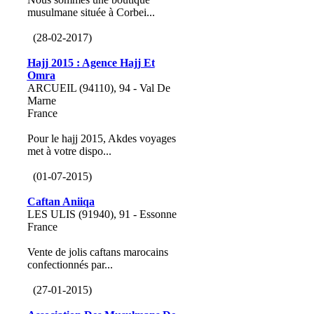
musulmane située à Corbei...
(28-02-2017)
Hajj 2015 : Agence Hajj Et
Omra
ARCUEIL (94110), 94 - Val De
Marne
France
Pour le hajj 2015, Akdes voyages
met à votre dispo...
(01-07-2015)
Caftan Aniiqa
LES ULIS (91940), 91 - Essonne
France
Vente de jolis caftans marocains
confectionnés par...
(27-01-2015)