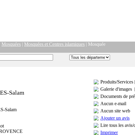
|
Mosquées
|
Mosquées et Centres islamiques
| Mosquée
Produits/Services 
Galerie d'images 
 ES-Salam
Documents de pré
Aucun e-mail
ES-Salam
Aucun site web
Ajouter un avis
Lire tous les avis/
ot
 PROVENCE
Imprimer