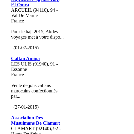
Et Omra
ARCUEIL (94110), 94 -
Val De Marne
France
Pour le hajj 2015, Akdes
voyages met à votre dispo...
(01-07-2015)
Caftan Aniiqa
LES ULIS (91940), 91 -
Essonne
France
Vente de jolis caftans
marocains confectionnés
par...
(27-01-2015)
Association Des
Musulmans De Clamart
CLAMART (92140), 92 -
Hauts De Seine