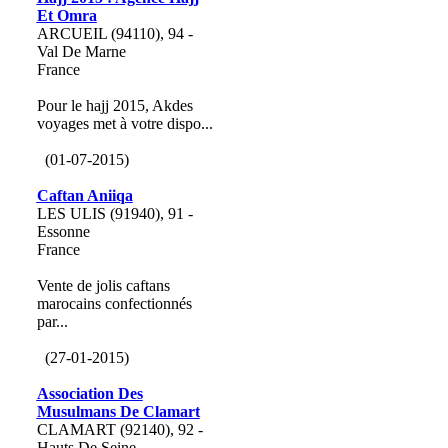
Et Omra
ARCUEIL (94110), 94 -
Val De Marne
France
Pour le hajj 2015, Akdes
voyages met à votre dispo...
(01-07-2015)
Caftan Aniiqa
LES ULIS (91940), 91 -
Essonne
France
Vente de jolis caftans
marocains confectionnés
par...
(27-01-2015)
Association Des
Musulmans De Clamart
CLAMART (92140), 92 -
Hauts De Seine