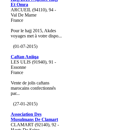
Et Omra
ARCUEIL (94110), 94 -
Val De Marne
France
Pour le hajj 2015, Akdes
voyages met à votre dispo...
(01-07-2015)
Caftan Aniiqa
LES ULIS (91940), 91 -
Essonne
France
Vente de jolis caftans
marocains confectionnés
par...
(27-01-2015)
Association Des
Musulmans De Clamart
CLAMART (92140), 92 -
Hauts De Seine