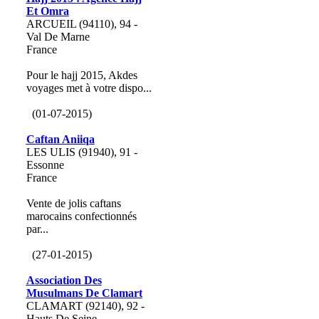
Et Omra
ARCUEIL (94110), 94 -
Val De Marne
France
Pour le hajj 2015, Akdes
voyages met à votre dispo...
(01-07-2015)
Caftan Aniiqa
LES ULIS (91940), 91 -
Essonne
France
Vente de jolis caftans
marocains confectionnés
par...
(27-01-2015)
Association Des
Musulmans De Clamart
CLAMART (92140), 92 -
Hauts De Seine