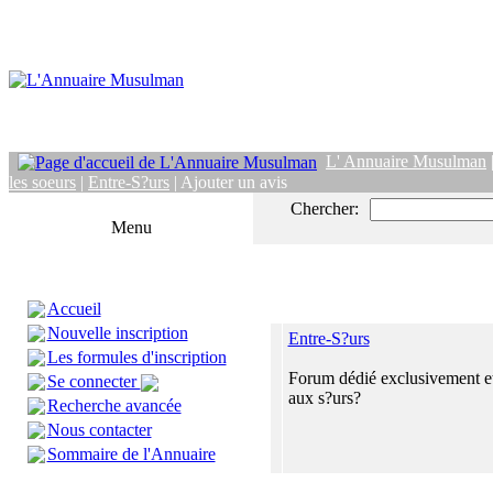
L' Annuaire Musulman
les soeurs
|
Entre-S?urs
| Ajouter un avis
Chercher:
Menu
Accueil
Nouvelle inscription
Entre-S?urs
Les formules d'inscription
Forum dédié exclusivement et
Se connecter
aux s?urs?
Recherche avancée
Nous contacter
Sommaire de l'Annuaire