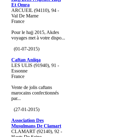
Et Omra
ARCUEIL (94110), 94 -
Val De Marne
France
Pour le hajj 2015, Akdes
voyages met à votre dispo...
(01-07-2015)
Caftan Aniiqa
LES ULIS (91940), 91 -
Essonne
France
Vente de jolis caftans
marocains confectionnés
par...
(27-01-2015)
Association Des
Musulmans De Clamart
CLAMART (92140), 92 -
Hauts De Seine