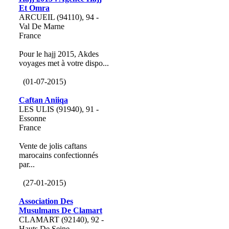
Et Omra
ARCUEIL (94110), 94 -
Val De Marne
France
Pour le hajj 2015, Akdes
voyages met à votre dispo...
(01-07-2015)
Caftan Aniiqa
LES ULIS (91940), 91 -
Essonne
France
Vente de jolis caftans
marocains confectionnés
par...
(27-01-2015)
Association Des
Musulmans De Clamart
CLAMART (92140), 92 -
Hauts De Seine