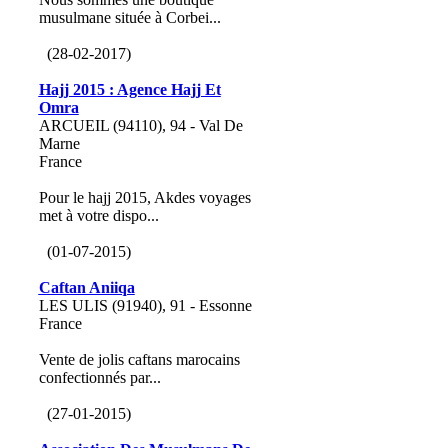
musulmane située à Corbei...
(28-02-2017)
Hajj 2015 : Agence Hajj Et
Omra
ARCUEIL (94110), 94 - Val De
Marne
France
Pour le hajj 2015, Akdes voyages
met à votre dispo...
(01-07-2015)
Caftan Aniiqa
LES ULIS (91940), 91 - Essonne
France
Vente de jolis caftans marocains
confectionnés par...
(27-01-2015)