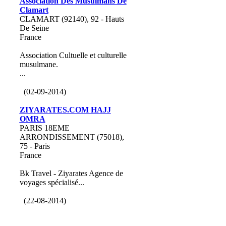
Association Des Musulmans De
Clamart
CLAMART (92140), 92 - Hauts
De Seine
France
Association Cultuelle et culturelle
musulmane.
...
(02-09-2014)
ZIYARATES.COM HAJJ
OMRA
PARIS 18EME
ARRONDISSEMENT (75018),
75 - Paris
France
Bk Travel - Ziyarates Agence de
voyages spécialisé...
(22-08-2014)