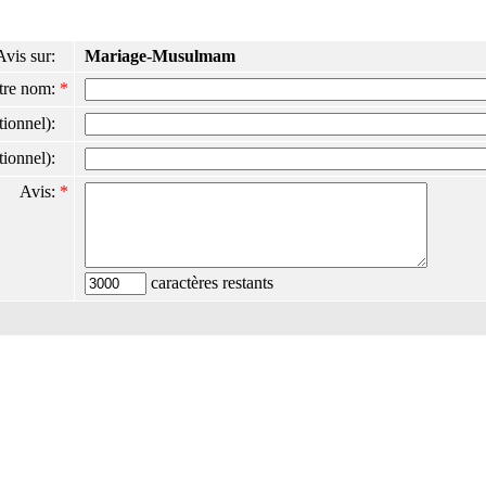
Avis sur:
Mariage-Musulmam
tre nom:
*
ptionnel):
ptionnel):
Avis:
*
caractères restants