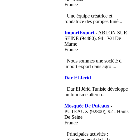
France
Une équipe créatrice et
fondatrice des pompes funè...
ImportExport
- ABLON SUR
SEINE (94480), 94 - Val De
Marne
France
Nous sommes une société d
import export dans agro ...
Dar El Jerid
Dar El Jérid Tunisie développe
un tourisme alterna...
Mosquée De Puteaux
-
PUTEAUX (92800), 92 - Hauts
De Seine
France
Principales activités :
- Enseignement de la la...