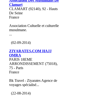
Association Des Musulmans De
Clamart
CLAMART (92140), 92 - Hauts
De Seine
France
Association Cultuelle et culturelle
musulmane.
...
(02-09-2014)
ZIYARATES.COM HAJJ
OMRA
PARIS 18EME
ARRONDISSEMENT (75018),
75 - Paris
France
Bk Travel - Ziyarates Agence de
voyages spécialisé...
(22-08-2014)