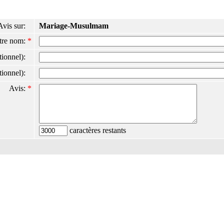
Avis sur:
Mariage-Musulmam
tre nom:
*
ptionnel):
ptionnel):
Avis:
*
caractères restants