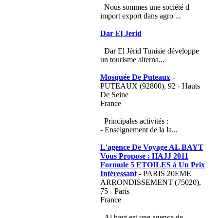
Nous sommes une société d
import export dans agro ...
Dar El Jerid
Dar El Jérid Tunisie développe
un tourisme alterna...
Mosquée De Puteaux
-
PUTEAUX (92800), 92 - Hauts
De Seine
France
Principales activités :
- Enseignement de la la...
L'agence De Voyage AL BAYT
Vous Propose : HAJJ 2011
Formule 5 ETOILES à Un Prix
Intéressant
- PARIS 20EME
ARRONDISSEMENT (75020),
75 - Paris
France
Al bayt est une agence de