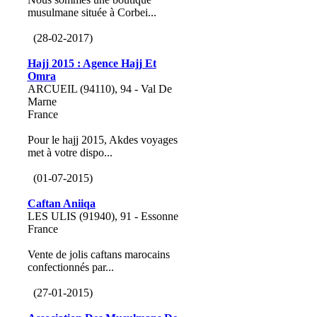
musulmane située à Corbei...
(28-02-2017)
Hajj 2015 : Agence Hajj Et
Omra
ARCUEIL (94110), 94 - Val De
Marne
France
Pour le hajj 2015, Akdes voyages
met à votre dispo...
(01-07-2015)
Caftan Aniiqa
LES ULIS (91940), 91 - Essonne
France
Vente de jolis caftans marocains
confectionnés par...
(27-01-2015)