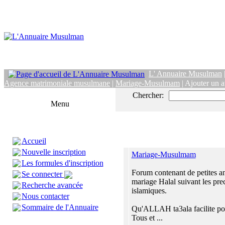
L' Annuaire Musulman
Agence matrimoniale musulmane
|
Mariage-Musulmam
| Ajouter un a
Chercher:
Menu
Accueil
Nouvelle inscription
Mariage-Musulmam
Les formules d'inscription
Forum contenant de petites a
Se connecter
mariage Halal suivant les pre
Recherche avancée
islamiques.
Nous contacter
Sommaire de l'Annuaire
Qu'ALLAH ta3ala facilite pou
Tous et ...