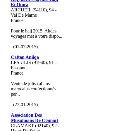
Et Omra
ARCUEIL (94110), 94 -
Val De Marne
France
Pour le hajj 2015, Akdes
voyages met à votre dispo...
(01-07-2015)
Caftan Aniiqa
LES ULIS (91940), 91 -
Essonne
France
Vente de jolis caftans
marocains confectionnés
par...
(27-01-2015)
Association Des
Musulmans De Clamart
CLAMART (92140), 92 -
Hauts De Seine