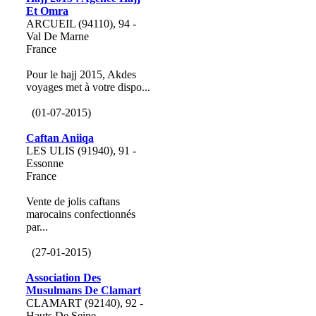
Et Omra
ARCUEIL (94110), 94 -
Val De Marne
France
Pour le hajj 2015, Akdes
voyages met à votre dispo...
(01-07-2015)
Caftan Aniiqa
LES ULIS (91940), 91 -
Essonne
France
Vente de jolis caftans
marocains confectionnés
par...
(27-01-2015)
Association Des
Musulmans De Clamart
CLAMART (92140), 92 -
Hauts De Seine