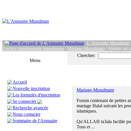
L' Annuaire Musulman
Agence matrimoniale musulmane
|
Mariage-Musulmam
| Ajouter un a
Chercher:
Menu
Accueil
Nouvelle inscription
Mariage-Musulmam
Les formules d'inscription
Forum contenant de petites a
Se connecter
mariage Halal suivant les pre
Recherche avancée
islamiques.
Nous contacter
Sommaire de l'Annuaire
Qu'ALLAH ta3ala facilite pou
Tous et ...