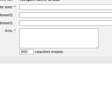
tre nom:
*
ptionnel):
ptionnel):
Avis:
*
caractères restants