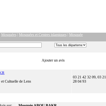
|
Mosquées
|
Mosquées et Centres islamiques
|
Mosquée
Ajouter un avis
AKR
03 21 42 32 09, 03 21
 et Cultuelle de Lens
28 04 93
Avis sur:
Mosquée ABOU BAKR