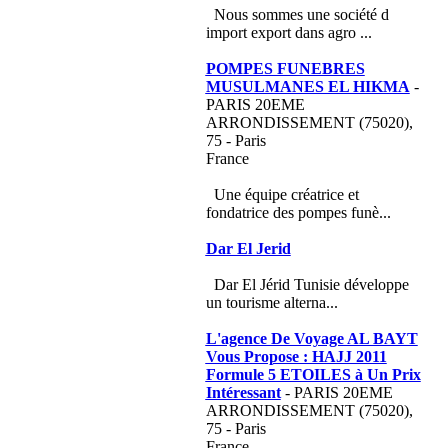
Nous sommes une société d
import export dans agro ...
POMPES FUNEBRES
MUSULMANES EL HIKMA
-
PARIS 20EME
ARRONDISSEMENT (75020),
75 - Paris
France
Une équipe créatrice et
fondatrice des pompes funè...
Dar El Jerid
Dar El Jérid Tunisie développe
un tourisme alterna...
L'agence De Voyage AL BAYT
Vous Propose : HAJJ 2011
Formule 5 ETOILES à Un Prix
Intéressant
- PARIS 20EME
ARRONDISSEMENT (75020),
75 - Paris
France