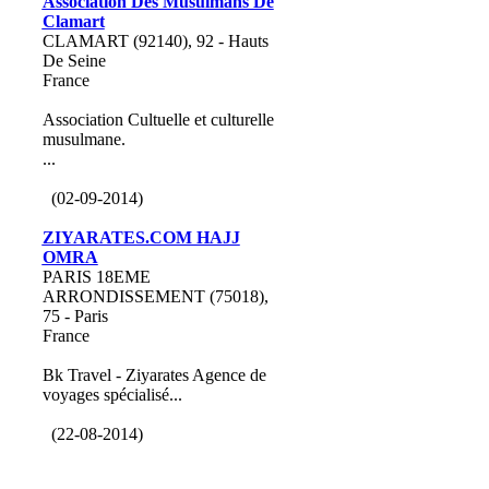
Association Des Musulmans De
Clamart
CLAMART (92140), 92 - Hauts
De Seine
France
Association Cultuelle et culturelle
musulmane.
...
(02-09-2014)
ZIYARATES.COM HAJJ
OMRA
PARIS 18EME
ARRONDISSEMENT (75018),
75 - Paris
France
Bk Travel - Ziyarates Agence de
voyages spécialisé...
(22-08-2014)