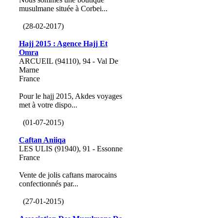
musulmane située à Corbei...
(28-02-2017)
Hajj 2015 : Agence Hajj Et
Omra
ARCUEIL (94110), 94 - Val De
Marne
France
Pour le hajj 2015, Akdes voyages
met à votre dispo...
(01-07-2015)
Caftan Aniiqa
LES ULIS (91940), 91 - Essonne
France
Vente de jolis caftans marocains
confectionnés par...
(27-01-2015)