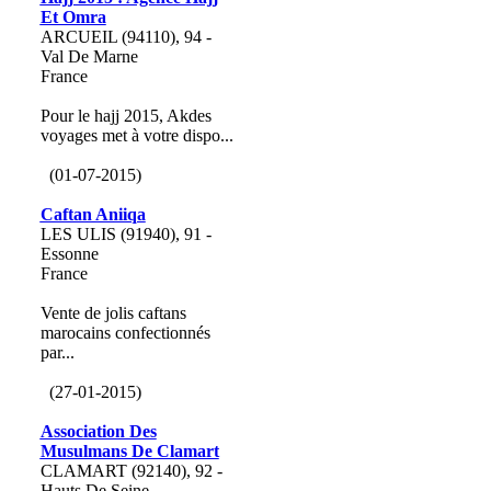
Et Omra
ARCUEIL (94110), 94 -
Val De Marne
France
Pour le hajj 2015, Akdes
voyages met à votre dispo...
(01-07-2015)
Caftan Aniiqa
LES ULIS (91940), 91 -
Essonne
France
Vente de jolis caftans
marocains confectionnés
par...
(27-01-2015)
Association Des
Musulmans De Clamart
CLAMART (92140), 92 -
Hauts De Seine