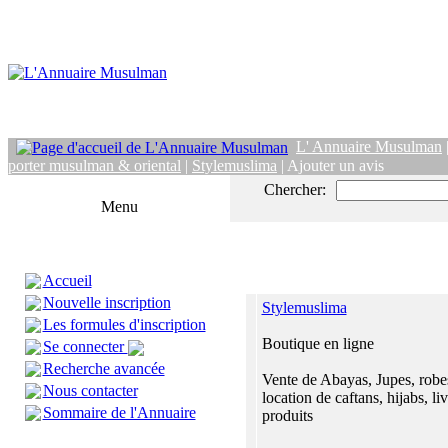
L' Annuaire Musulman
porter musulman & oriental
|
Stylemuslima
| Ajouter un avis
Chercher:
Menu
Accueil
Nouvelle inscription
Stylemuslima
Les formules d'inscription
Boutique en ligne
Se connecter
Recherche avancée
Vente de Abayas, Jupes, robes
Nous contacter
location de caftans, hijabs, liv
Sommaire de l'Annuaire
produits