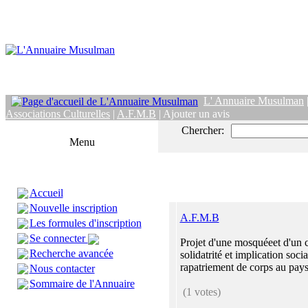
L' Annuaire Musulman
Associations Culturelles
|
A.F.M.B
| Ajouter un avis
Chercher:
Menu
Accueil
Nouvelle inscription
A.F.M.B
Les formules d'inscription
Se connecter
Projet d'une mosquéeet d'un c
Recherche avancée
solidatrité et implication socia
rapatriement de corps au pays d
Nous contacter
Sommaire de l'Annuaire
(1 votes)