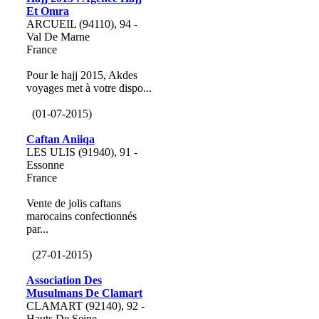
Et Omra
ARCUEIL (94110), 94 -
Val De Marne
France
Pour le hajj 2015, Akdes
voyages met à votre dispo...
(01-07-2015)
Caftan Aniiqa
LES ULIS (91940), 91 -
Essonne
France
Vente de jolis caftans
marocains confectionnés
par...
(27-01-2015)
Association Des
Musulmans De Clamart
CLAMART (92140), 92 -
Hauts De Seine