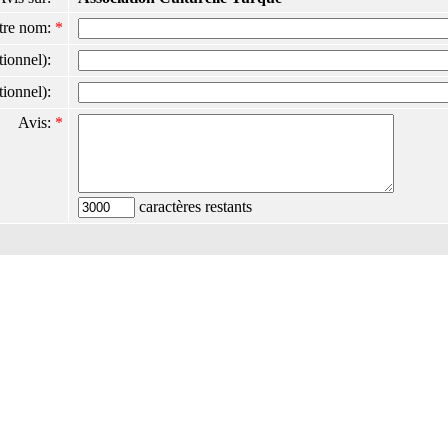
tre nom:
*
ptionnel):
ptionnel):
Avis:
*
caractères restants