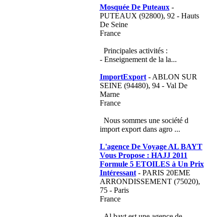
Mosquée De Puteaux
-
PUTEAUX (92800), 92 - Hauts
De Seine
France
Principales activités :
- Enseignement de la la...
ImportExport
- ABLON SUR
SEINE (94480), 94 - Val De
Marne
France
Nous sommes une société d
import export dans agro ...
L'agence De Voyage AL BAYT
Vous Propose : HAJJ 2011
Formule 5 ETOILES à Un Prix
Intéressant
- PARIS 20EME
ARRONDISSEMENT (75020),
75 - Paris
France
Al bayt est une agence de