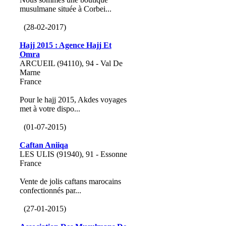
musulmane située à Corbei...
(28-02-2017)
Hajj 2015 : Agence Hajj Et
Omra
ARCUEIL (94110), 94 - Val De
Marne
France
Pour le hajj 2015, Akdes voyages
met à votre dispo...
(01-07-2015)
Caftan Aniiqa
LES ULIS (91940), 91 - Essonne
France
Vente de jolis caftans marocains
confectionnés par...
(27-01-2015)