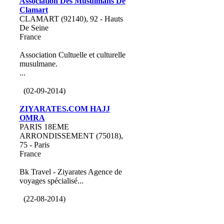
Association Des Musulmans De
Clamart
CLAMART (92140), 92 - Hauts
De Seine
France
Association Cultuelle et culturelle
musulmane.
...
(02-09-2014)
ZIYARATES.COM HAJJ
OMRA
PARIS 18EME
ARRONDISSEMENT (75018),
75 - Paris
France
Bk Travel - Ziyarates Agence de
voyages spécialisé...
(22-08-2014)