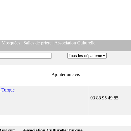
|
Mosquées
|
Salles de prière
|
Association Culturelle
Ajouter un avis
e Turque
03 88 95 49 85
Avis sur:
Association Culturelle Turque