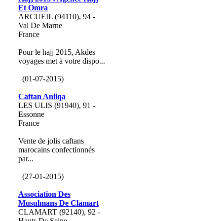
Et Omra
ARCUEIL (94110), 94 -
Val De Marne
France
Pour le hajj 2015, Akdes
voyages met à votre dispo...
(01-07-2015)
Caftan Aniiqa
LES ULIS (91940), 91 -
Essonne
France
Vente de jolis caftans
marocains confectionnés
par...
(27-01-2015)
Association Des
Musulmans De Clamart
CLAMART (92140), 92 -
Hauts De Seine