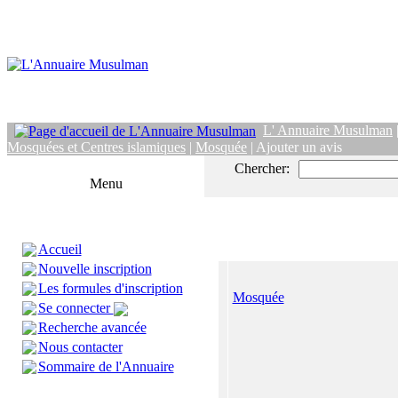
L' Annuaire Musulman
Mosquées et Centres islamiques
|
Mosquée
| Ajouter un avis
Chercher:
Menu
Accueil
Nouvelle inscription
Les formules d'inscription
Mosquée
Se connecter
Recherche avancée
Nous contacter
Sommaire de l'Annuaire