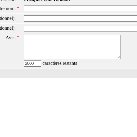
tre nom:
*
ptionnel):
ptionnel):
Avis:
*
caractères restants