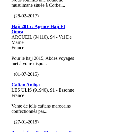
musulmane située à Corbei...
(28-02-2017)
Hajj 2015 : Agence Hajj Et
Omra
ARCUEIL (94110), 94 - Val De
Marne
France
Pour le hajj 2015, Akdes voyages
met à votre dispo...
(01-07-2015)
Caftan Aniiqa
LES ULIS (91940), 91 - Essonne
France
Vente de jolis caftans marocains
confectionnés par...
(27-01-2015)