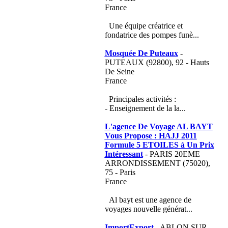
France
Une équipe créatrice et
fondatrice des pompes funè...
Mosquée De Puteaux
-
PUTEAUX (92800), 92 - Hauts
De Seine
France
Principales activités :
- Enseignement de la la...
L'agence De Voyage AL BAYT
Vous Propose : HAJJ 2011
Formule 5 ETOILES à Un Prix
Intéressant
- PARIS 20EME
ARRONDISSEMENT (75020),
75 - Paris
France
Al bayt est une agence de
voyages nouvelle générat...
ImportExport
- ABLON SUR