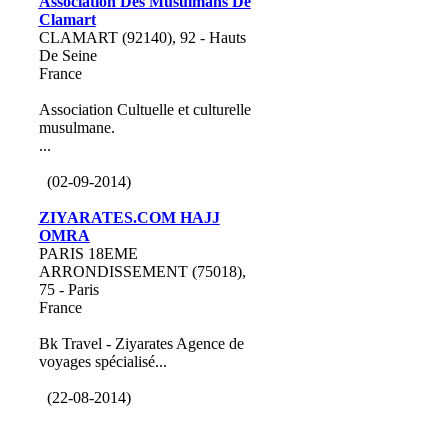
Association Des Musulmans De
Clamart
CLAMART (92140), 92 - Hauts
De Seine
France
Association Cultuelle et culturelle
musulmane.
...
(02-09-2014)
ZIYARATES.COM HAJJ
OMRA
PARIS 18EME
ARRONDISSEMENT (75018),
75 - Paris
France
Bk Travel - Ziyarates Agence de
voyages spécialisé...
(22-08-2014)