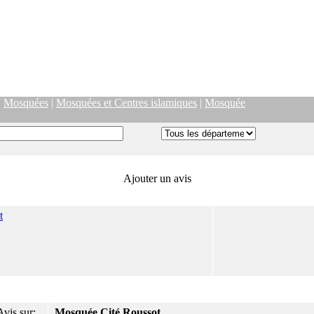
|
Mosquées
|
Mosquées et Centres islamiques
|
Mosquée
Ajouter un avis
t
Avis sur:
Mosquée Cité Roussot