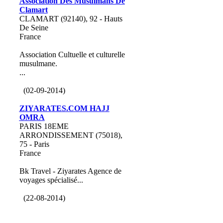
Association Des Musulmans De
Clamart
CLAMART (92140), 92 - Hauts
De Seine
France
Association Cultuelle et culturelle
musulmane.
...
(02-09-2014)
ZIYARATES.COM HAJJ
OMRA
PARIS 18EME
ARRONDISSEMENT (75018),
75 - Paris
France
Bk Travel - Ziyarates Agence de
voyages spécialisé...
(22-08-2014)