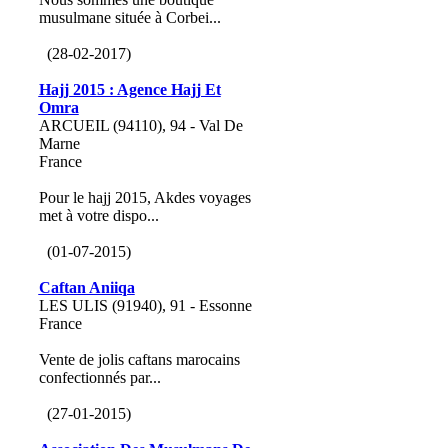
musulmane située à Corbei...
(28-02-2017)
Hajj 2015 : Agence Hajj Et
Omra
ARCUEIL (94110), 94 - Val De
Marne
France
Pour le hajj 2015, Akdes voyages
met à votre dispo...
(01-07-2015)
Caftan Aniiqa
LES ULIS (91940), 91 - Essonne
France
Vente de jolis caftans marocains
confectionnés par...
(27-01-2015)