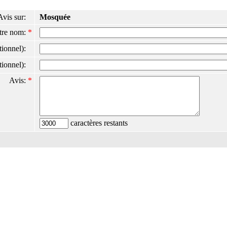
Avis sur:
Mosquée
tre nom:
*
ptionnel):
ptionnel):
Avis:
*
caractères restants