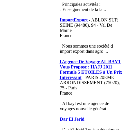
Principales activités :
- Enseignement de la la...
ImportExport
- ABLON SUR
SEINE (94480), 94 - Val De
Marne
France
Nous sommes une société d
import export dans agro ...
L'agence De Voyage AL BAYT
Vous Propose : HAJJ 2011
Formule 5 ETOILES à Un Prix
Intéressant
- PARIS 20EME
ARRONDISSEMENT (75020),
75 - Paris
France
Al bayt est une agence de
voyages nouvelle générat...
Dar El Jerid
Dar El Jérid Tunisie développe