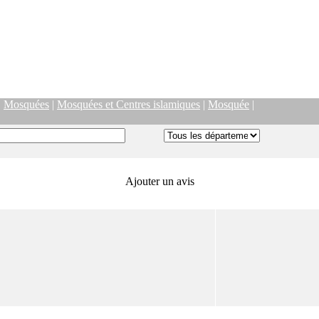
|
Mosquées
|
Mosquées et Centres islamiques
|
Mosquée
|
Ajouter un avis