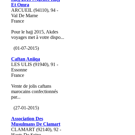
Et Omra
ARCUEIL (94110), 94 -
Val De Marne
France
Pour le hajj 2015, Akdes
voyages met à votre dispo...
(01-07-2015)
Caftan Aniiqa
LES ULIS (91940), 91 -
Essonne
France
Vente de jolis caftans
marocains confectionnés
par...
(27-01-2015)
Association Des
Musulmans De Clamart
CLAMART (92140), 92 -
Hauts De Seine