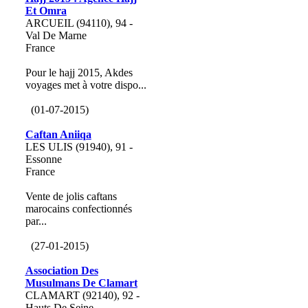
Et Omra
ARCUEIL (94110), 94 -
Val De Marne
France
Pour le hajj 2015, Akdes
voyages met à votre dispo...
(01-07-2015)
Caftan Aniiqa
LES ULIS (91940), 91 -
Essonne
France
Vente de jolis caftans
marocains confectionnés
par...
(27-01-2015)
Association Des
Musulmans De Clamart
CLAMART (92140), 92 -
Hauts De Seine