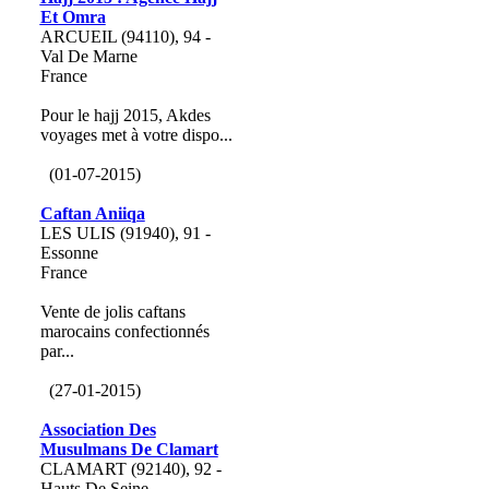
Et Omra
ARCUEIL (94110), 94 -
Val De Marne
France
Pour le hajj 2015, Akdes
voyages met à votre dispo...
(01-07-2015)
Caftan Aniiqa
LES ULIS (91940), 91 -
Essonne
France
Vente de jolis caftans
marocains confectionnés
par...
(27-01-2015)
Association Des
Musulmans De Clamart
CLAMART (92140), 92 -
Hauts De Seine