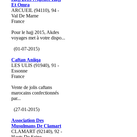
Et Omra
ARCUEIL (94110), 94 -
Val De Marne
France
Pour le hajj 2015, Akdes
voyages met à votre dispo...
(01-07-2015)
Caftan Aniiqa
LES ULIS (91940), 91 -
Essonne
France
Vente de jolis caftans
marocains confectionnés
par...
(27-01-2015)
Association Des
Musulmans De Clamart
CLAMART (92140), 92 -
Hauts De Seine