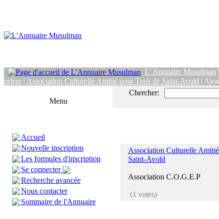
L' Annuaire Musulman
prière
|
Association Culturelle Amitié pour Tous de Saint-Avold
| Ajou
Chercher:
Menu
Accueil
Nouvelle inscription
Association Culturelle Amiti
Les formules d'inscription
Saint-Avold
Se connecter
Association C.O.G.E.P
Recherche avancée
Nous contacter
(1 votes)
Sommaire de l'Annuaire