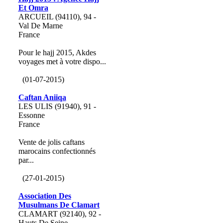
Et Omra
ARCUEIL (94110), 94 -
Val De Marne
France
Pour le hajj 2015, Akdes
voyages met à votre dispo...
(01-07-2015)
Caftan Aniiqa
LES ULIS (91940), 91 -
Essonne
France
Vente de jolis caftans
marocains confectionnés
par...
(27-01-2015)
Association Des
Musulmans De Clamart
CLAMART (92140), 92 -
Hauts De Seine