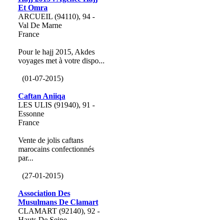
Et Omra
ARCUEIL (94110), 94 -
Val De Marne
France
Pour le hajj 2015, Akdes
voyages met à votre dispo...
(01-07-2015)
Caftan Aniiqa
LES ULIS (91940), 91 -
Essonne
France
Vente de jolis caftans
marocains confectionnés
par...
(27-01-2015)
Association Des
Musulmans De Clamart
CLAMART (92140), 92 -
Hauts De Seine