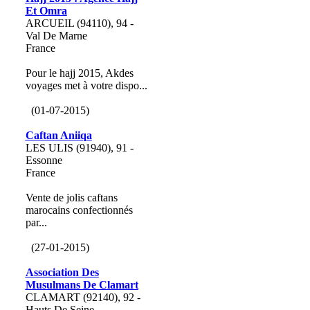
Et Omra
ARCUEIL (94110), 94 -
Val De Marne
France
Pour le hajj 2015, Akdes
voyages met à votre dispo...
(01-07-2015)
Caftan Aniiqa
LES ULIS (91940), 91 -
Essonne
France
Vente de jolis caftans
marocains confectionnés
par...
(27-01-2015)
Association Des
Musulmans De Clamart
CLAMART (92140), 92 -
Hauts De Seine