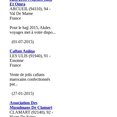
Et Omra
ARCUEIL (94110), 94 -
Val De Marne
France
Pour le hajj 2015, Akdes
voyages met à votre dispo...
(01-07-2015)
Caftan Aniiqa
LES ULIS (91940), 91 -
Essonne
France
Vente de jolis caftans
marocains confectionnés
par...
(27-01-2015)
Association Des
Musulmans De Clamart
CLAMART (92140), 92 -
Hauts De Seine