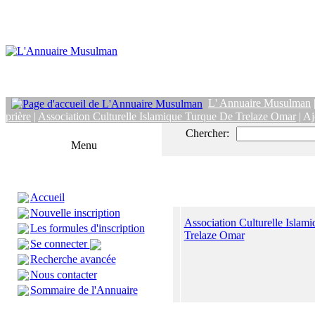
L' Annuaire Musulman
prière
|
Association Culturelle Islamique Turque De Trelaze Omar
| Aj
Chercher:
Menu
Accueil
Nouvelle inscription
Association Culturelle Islam
Les formules d'inscription
Trelaze Omar
Se connecter
Recherche avancée
Nous contacter
Sommaire de l'Annuaire