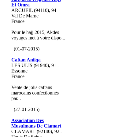
Et Omra
ARCUEIL (94110), 94 -
Val De Marne
France
Pour le hajj 2015, Akdes
voyages met à votre dispo...
(01-07-2015)
Caftan Aniiqa
LES ULIS (91940), 91 -
Essonne
France
Vente de jolis caftans
marocains confectionnés
par...
(27-01-2015)
Association Des
Musulmans De Clamart
CLAMART (92140), 92 -
Hauts De Seine