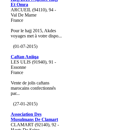
Et Omra
ARCUEIL (94110), 94 -
Val De Marne
France
Pour le hajj 2015, Akdes
voyages met à votre dispo...
(01-07-2015)
Caftan Aniiqa
LES ULIS (91940), 91 -
Essonne
France
Vente de jolis caftans
marocains confectionnés
par...
(27-01-2015)
Association Des
Musulmans De Clamart
CLAMART (92140), 92 -
Hauts De Seine