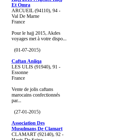
Et Omra
ARCUEIL (94110), 94 -
Val De Marne
France
Pour le hajj 2015, Akdes
voyages met à votre dispo...
(01-07-2015)
Caftan Aniiqa
LES ULIS (91940), 91 -
Essonne
France
Vente de jolis caftans
marocains confectionnés
par...
(27-01-2015)
Association Des
Musulmans De Clamart
CLAMART (92140), 92 -
Hauts De Seine