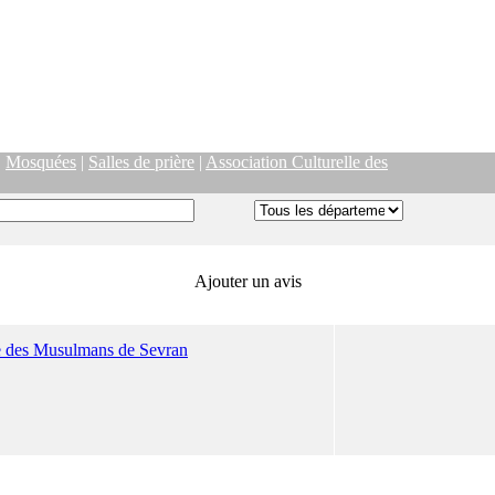
|
Mosquées
|
Salles de prière
|
Association Culturelle des
Ajouter un avis
le des Musulmans de Sevran