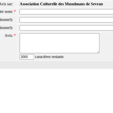
Avis sur:
Association Culturelle des Musulmans de Sevran
tre nom:
*
ptionnel):
ptionnel):
Avis:
*
caractères restants