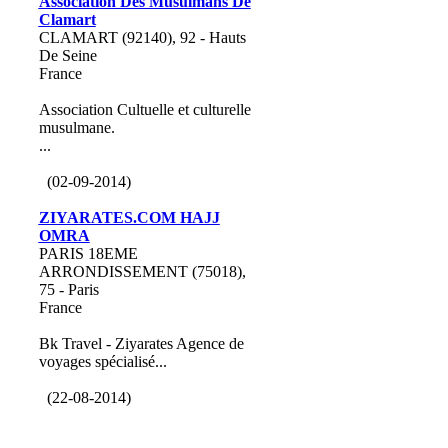
Association Des Musulmans De
Clamart
CLAMART (92140), 92 - Hauts
De Seine
France
Association Cultuelle et culturelle
musulmane.
...
(02-09-2014)
ZIYARATES.COM HAJJ
OMRA
PARIS 18EME
ARRONDISSEMENT (75018),
75 - Paris
France
Bk Travel - Ziyarates Agence de
voyages spécialisé...
(22-08-2014)