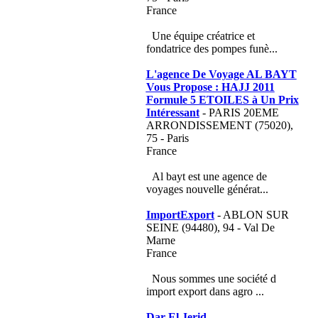
France
Une équipe créatrice et
fondatrice des pompes funè...
L'agence De Voyage AL BAYT
Vous Propose : HAJJ 2011
Formule 5 ETOILES à Un Prix
Intéressant
- PARIS 20EME
ARRONDISSEMENT (75020),
75 - Paris
France
Al bayt est une agence de
voyages nouvelle générat...
ImportExport
- ABLON SUR
SEINE (94480), 94 - Val De
Marne
France
Nous sommes une société d
import export dans agro ...
Dar El Jerid