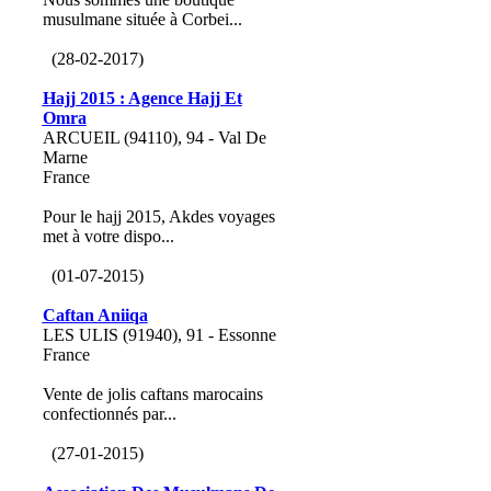
musulmane située à Corbei...
(28-02-2017)
Hajj 2015 : Agence Hajj Et
Omra
ARCUEIL (94110), 94 - Val De
Marne
France
Pour le hajj 2015, Akdes voyages
met à votre dispo...
(01-07-2015)
Caftan Aniiqa
LES ULIS (91940), 91 - Essonne
France
Vente de jolis caftans marocains
confectionnés par...
(27-01-2015)