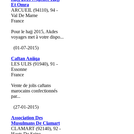
Et Omra
ARCUEIL (94110), 94 -
Val De Marne
France
Pour le hajj 2015, Akdes
voyages met à votre dispo...
(01-07-2015)
Caftan Aniiqa
LES ULIS (91940), 91 -
Essonne
France
Vente de jolis caftans
marocains confectionnés
par...
(27-01-2015)
Association Des
Musulmans De Clamart
CLAMART (92140), 92 -
Hauts De Seine