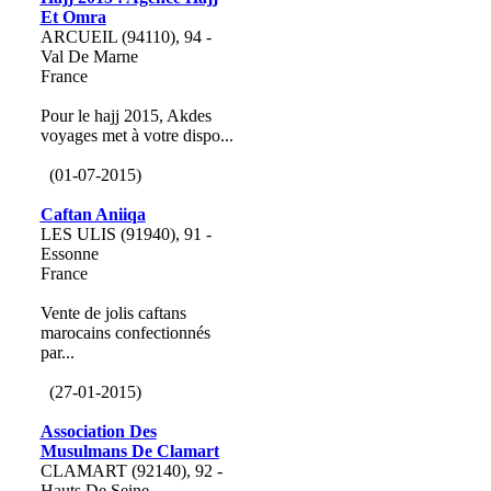
Et Omra
ARCUEIL (94110), 94 -
Val De Marne
France
Pour le hajj 2015, Akdes
voyages met à votre dispo...
(01-07-2015)
Caftan Aniiqa
LES ULIS (91940), 91 -
Essonne
France
Vente de jolis caftans
marocains confectionnés
par...
(27-01-2015)
Association Des
Musulmans De Clamart
CLAMART (92140), 92 -
Hauts De Seine