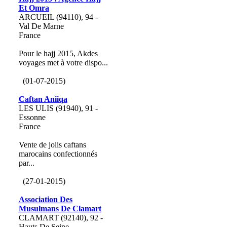
Et Omra
ARCUEIL (94110), 94 -
Val De Marne
France
Pour le hajj 2015, Akdes
voyages met à votre dispo...
(01-07-2015)
Caftan Aniiqa
LES ULIS (91940), 91 -
Essonne
France
Vente de jolis caftans
marocains confectionnés
par...
(27-01-2015)
Association Des
Musulmans De Clamart
CLAMART (92140), 92 -
Hauts De Seine