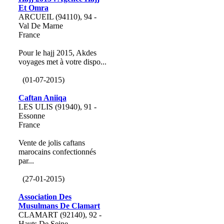
Et Omra
ARCUEIL (94110), 94 -
Val De Marne
France
Pour le hajj 2015, Akdes
voyages met à votre dispo...
(01-07-2015)
Caftan Aniiqa
LES ULIS (91940), 91 -
Essonne
France
Vente de jolis caftans
marocains confectionnés
par...
(27-01-2015)
Association Des
Musulmans De Clamart
CLAMART (92140), 92 -
Hauts De Seine