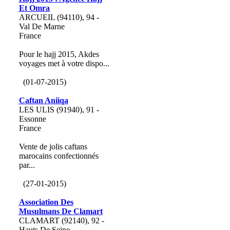
Et Omra
ARCUEIL (94110), 94 -
Val De Marne
France
Pour le hajj 2015, Akdes
voyages met à votre dispo...
(01-07-2015)
Caftan Aniiqa
LES ULIS (91940), 91 -
Essonne
France
Vente de jolis caftans
marocains confectionnés
par...
(27-01-2015)
Association Des
Musulmans De Clamart
CLAMART (92140), 92 -
Hauts De Seine