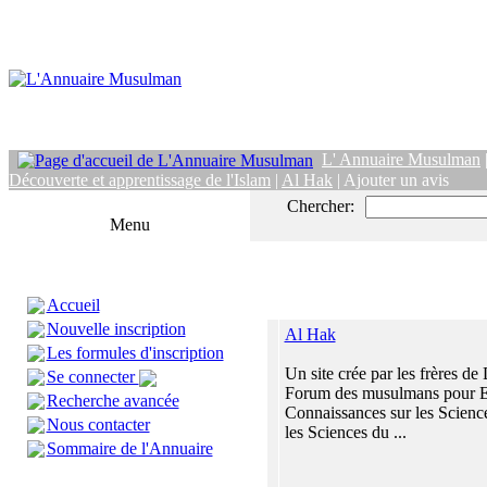
L' Annuaire Musulman
Découverte et apprentissage de l'Islam
|
Al Hak
| Ajouter un avis
Chercher:
Menu
Accueil
Nouvelle inscription
Al Hak
Les formules d'inscription
Un site crée par les frères de
Se connecter
Forum des musulmans pour 
Recherche avancée
Connaissances sur les Science
Nous contacter
les Sciences du ...
Sommaire de l'Annuaire