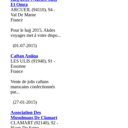
Et Omra
ARCUEIL (94110), 94 -
Val De Marne
France
Pour le hajj 2015, Akdes
voyages met à votre dispo...
(01-07-2015)
Caftan Aniiqa
LES ULIS (91940), 91 -
Essonne
France
Vente de jolis caftans
marocains confectionnés
par...
(27-01-2015)
Association Des
Musulmans De Clamart
CLAMART (92140), 92 -
Hauts De Seine