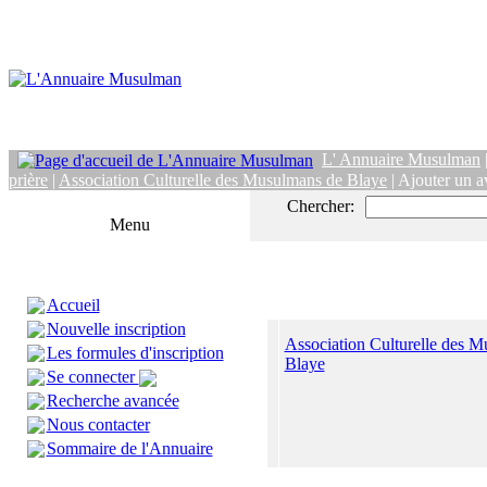
L' Annuaire Musulman
prière
|
Association Culturelle des Musulmans de Blaye
| Ajouter un a
Chercher:
Menu
Accueil
Nouvelle inscription
Association Culturelle des 
Les formules d'inscription
Blaye
Se connecter
Recherche avancée
Nous contacter
Sommaire de l'Annuaire