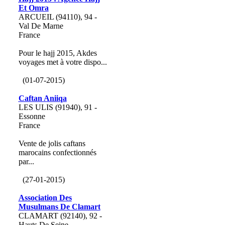
Et Omra
ARCUEIL (94110), 94 -
Val De Marne
France
Pour le hajj 2015, Akdes
voyages met à votre dispo...
(01-07-2015)
Caftan Aniiqa
LES ULIS (91940), 91 -
Essonne
France
Vente de jolis caftans
marocains confectionnés
par...
(27-01-2015)
Association Des
Musulmans De Clamart
CLAMART (92140), 92 -
Hauts De Seine