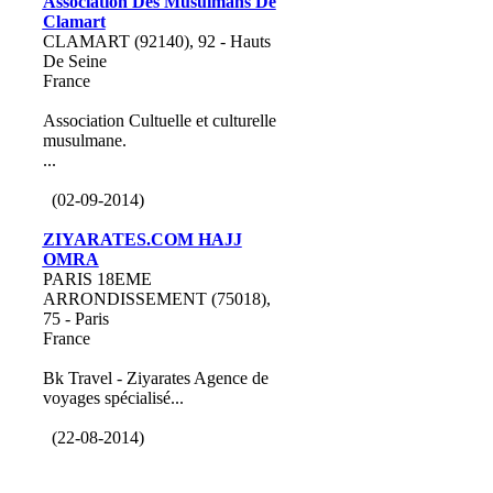
Association Des Musulmans De
Clamart
CLAMART (92140), 92 - Hauts
De Seine
France
Association Cultuelle et culturelle
musulmane.
...
(02-09-2014)
ZIYARATES.COM HAJJ
OMRA
PARIS 18EME
ARRONDISSEMENT (75018),
75 - Paris
France
Bk Travel - Ziyarates Agence de
voyages spécialisé...
(22-08-2014)