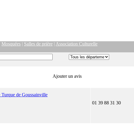
|
Mosquées
|
Salles de prière
|
Association Culturelle
Ajouter un avis
e Turque de Goussainville
01 39 88 31 30