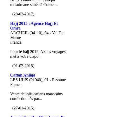
musulmane située à Corbei...
(28-02-2017)
Hajj 2015 : Agence Hajj Et
Omra
ARCUEIL (94110), 94 - Val De
Marne
France
Pour le hajj 2015, Akdes voyages
met à votre dispo...
(01-07-2015)
Caftan Aniiqa
LES ULIS (91940), 91 - Essonne
France
Vente de jolis caftans marocains
confectionnés par...
(27-01-2015)