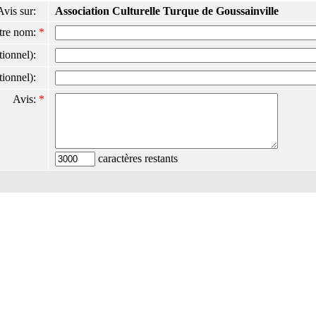
Avis sur:
Association Culturelle Turque de Goussainville
tre nom:
*
ptionnel):
ptionnel):
Avis:
*
caractères restants