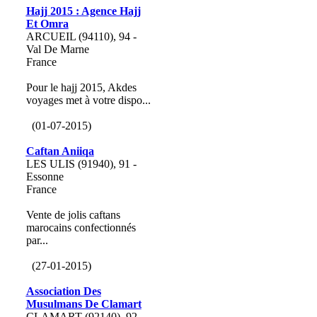
Hajj 2015 : Agence Hajj
Et Omra
ARCUEIL (94110), 94 -
Val De Marne
France
Pour le hajj 2015, Akdes
voyages met à votre dispo...
(01-07-2015)
Caftan Aniiqa
LES ULIS (91940), 91 -
Essonne
France
Vente de jolis caftans
marocains confectionnés
par...
(27-01-2015)
Association Des
Musulmans De Clamart
CLAMART (92140), 92 -