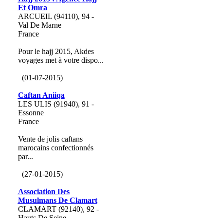
Et Omra
ARCUEIL (94110), 94 -
Val De Marne
France
Pour le hajj 2015, Akdes
voyages met à votre dispo...
(01-07-2015)
Caftan Aniiqa
LES ULIS (91940), 91 -
Essonne
France
Vente de jolis caftans
marocains confectionnés
par...
(27-01-2015)
Association Des
Musulmans De Clamart
CLAMART (92140), 92 -
Hauts De Seine