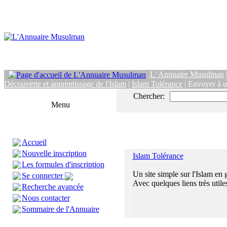
L' Annuaire Musulman
Découverte et apprentissage de l'Islam
|
Islam Tolérance
| Envoyer à 
Chercher:
Menu
Accueil
Nouvelle inscription
Islam Tolérance
Les formules d'inscription
Un site simple sur l'Islam en 
Se connecter
Avec quelques liens très utiles
Recherche avancée
Nous contacter
Sommaire de l'Annuaire