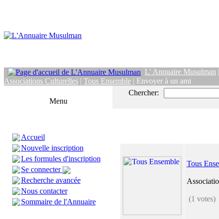
L' Annuaire Musulman
Associations Culturelles
|
Tous Ensemble
| Envoyer à un ami
Chercher:
Menu
Accueil
Nouvelle inscription
Les formules d'inscription
Tous Ens
Se connecter
Recherche avancée
Associati
Nous contacter
(1 votes)
Sommaire de l'Annuaire