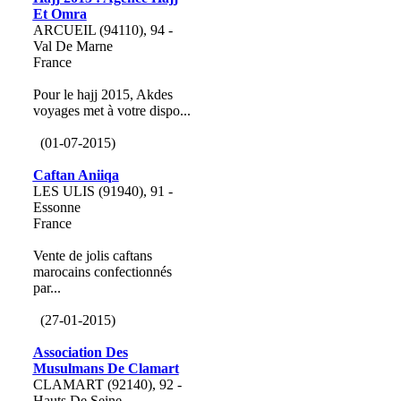
Et Omra
ARCUEIL (94110), 94 -
Val De Marne
France
Pour le hajj 2015, Akdes
voyages met à votre dispo...
(01-07-2015)
Caftan Aniiqa
LES ULIS (91940), 91 -
Essonne
France
Vente de jolis caftans
marocains confectionnés
par...
(27-01-2015)
Association Des
Musulmans De Clamart
CLAMART (92140), 92 -
Hauts De Seine